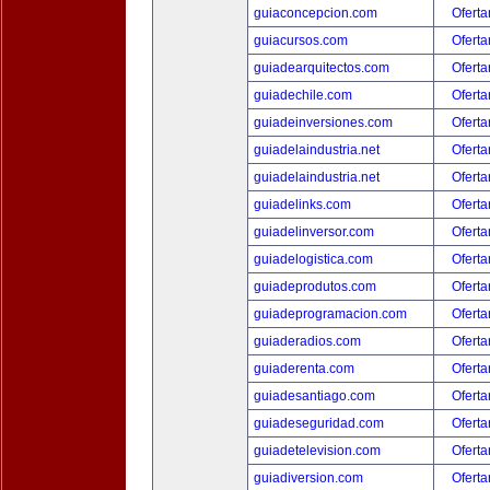
guiaconcepcion.com
Oferta
guiacursos.com
Oferta
guiadearquitectos.com
Oferta
guiadechile.com
Oferta
guiadeinversiones.com
Oferta
guiadelaindustria.net
Oferta
guiadelaindustria.net
Oferta
guiadelinks.com
Oferta
guiadelinversor.com
Oferta
guiadelogistica.com
Oferta
guiadeprodutos.com
Oferta
guiadeprogramacion.com
Oferta
guiaderadios.com
Oferta
guiaderenta.com
Oferta
guiadesantiago.com
Oferta
guiadeseguridad.com
Oferta
guiadetelevision.com
Oferta
guiadiversion.com
Oferta