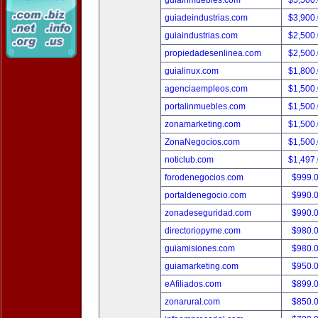
guiainmuebles.com
$5,500
guiadeindustrias.com
$3,900
guiaindustrias.com
$2,500
propiedadesenlinea.com
$2,500
guialinux.com
$1,800
agenciaempleos.com
$1,500
portalinmuebles.com
$1,500
zonamarketing.com
$1,500
ZonaNegocios.com
$1,500
noticlub.com
$1,497
forodenegocios.com
$999.
portaldenegocio.com
$990.
zonadeseguridad.com
$990.
directoriopyme.com
$980.
guiamisiones.com
$980.
guiamarketing.com
$950.
eAfiliados.com
$899.
zonarural.com
$850.