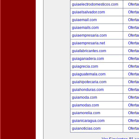
guiaelectrodomesticos.com
Oferta
guiaelsalvador.com
Oferta
guiaemail.com
Oferta
guiaemails.com
Oferta
guiaempresaria.com
Oferta
guiaempresaria.net
Oferta
guiafabricantes.com
Oferta
guiaganadera.com
Oferta
guiagrecia.com
Oferta
guiaguatemala.com
Oferta
guiahipotecaria.com
Oferta
guiahonduras.com
Oferta
guiamoda.com
Oferta
guiamodas.com
Oferta
guiamorelia.com
Oferta
guianicaragua.com
Oferta
guianoticias.com
Oferta