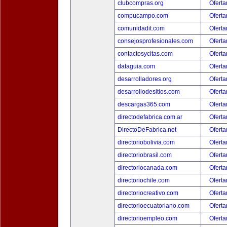
clubcompras.org
Oferta
compucampo.com
Oferta
comunidadit.com
Oferta
consejosprofesionales.com
Oferta
contactosycitas.com
Oferta
dataguia.com
Oferta
desarrolladores.org
Oferta
desarrollodesitios.com
Oferta
descargas365.com
Oferta
directodefabrica.com.ar
Oferta
DirectoDeFabrica.net
Oferta
directoriobolivia.com
Oferta
directoriobrasil.com
Oferta
directoriocanada.com
Oferta
directoriochile.com
Oferta
directoriocreativo.com
Oferta
directorioecuatoriano.com
Oferta
directorioempleo.com
Oferta