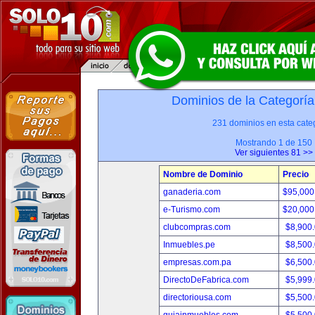
Dominios de la Categoría
231 dominios en esta categ
Mostrando 1 de 150
Ver siguientes 81 >>
Nombre de Dominio
Precio
ganaderia.com
$95,000
e-Turismo.com
$20,000
clubcompras.com
$8,900
Inmuebles.pe
$8,500
empresas.com.pa
$6,500
DirectoDeFabrica.com
$5,999
directoriousa.com
$5,500