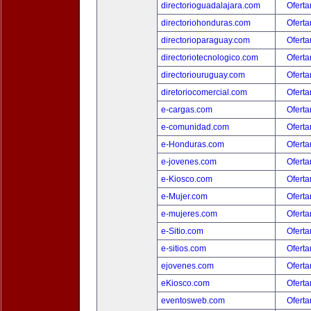
directorioguadalajara.com
Oferta
directoriohonduras.com
Oferta
directorioparaguay.com
Oferta
directoriotecnologico.com
Oferta
directoriouruguay.com
Oferta
diretoriocomercial.com
Oferta
e-cargas.com
Oferta
e-comunidad.com
Oferta
e-Honduras.com
Oferta
e-jovenes.com
Oferta
e-Kiosco.com
Oferta
e-Mujer.com
Oferta
e-mujeres.com
Oferta
e-Sitio.com
Oferta
e-sitios.com
Oferta
ejovenes.com
Oferta
eKiosco.com
Oferta
eventosweb.com
Oferta