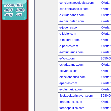
concienciaecologica.com
Ofertar
concienciasocial.com
Ofertar
e-ciudadanos.com
Ofertar
e-comunidad.com
Ofertar
e-jovenes.com
Ofertar
e-Mujer.com
Ofertar
e-mujeres.com
Ofertar
e-padres.com
Ofertar
e-voluntarios.com
Ofertar
e-Voto.com
$550.0
eciudadanos.com
Ofertar
ejovenes.com
Ofertar
eleccionesusa.com
Ofertar
epadres.com
Ofertar
evoluntarios.com
Ofertar
fiestadelaprimavera.com
$980.0
foroamerica.com
Ofertar
forodepolitica.com
Ofertar