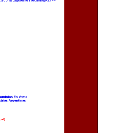
tegoria Siguiente (TecnologÃ­a) >>
ominios En Venta
strias Argentinas
pal]