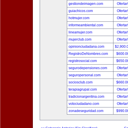
gestiondeimagen.com
Ofertar
guiachicos.com
Ofertar
hotmujer.com
Ofertar
informeambiental.com
Ofertar
lineamujer.com
Ofertar
mujerclub.com
Ofertar
opinionciudadana.com
$2,900.
RegistroDeNombres.com
$600.0
registrosocial.com
$650.0
segurodepensiones.com
Ofertar
seguropersonal.com
Ofertar
sociosclub.com
$660.0
terapiagrupal.com
Ofertar
tradicionargentina.com
Ofertar
votociudadano.com
Ofertar
zonadeseguridad.com
$990.0