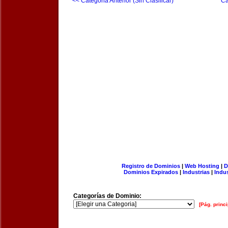
<< Categoria Anterior (Sin Clasificar)
Ca
Registro de Dominios
|
Web Hosting
|
D
Dominios Expirados
|
Industrias
|
Indu
Categorías de Dominio:
[Pág. princi