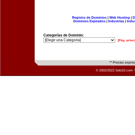
Registro de Dominios
|
Web Hosting
|
D
Dominios Expirados
|
Industrias
|
Indu
Categorías de Dominio:
[Pág. princi
** Precios expre
© 2002/2022 Solo10.com