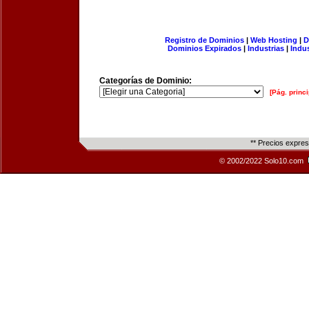
Registro de Dominios
|
Web Hosting
|
D
Dominios Expirados
|
Industrias
|
Indu
Categorías de Dominio:
[Pág. princi
** Precios expre
© 2002/2022 Solo10.com