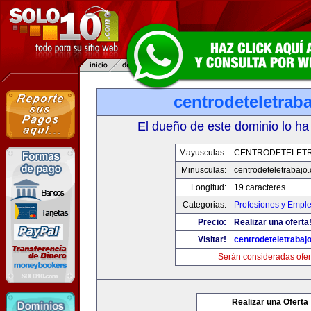
centrodeteletrab
El dueño de este dominio lo ha
Mayusculas:
CENTRODETELET
Minusculas:
centrodeteletrabajo
Longitud:
19 caracteres
Categorias:
Profesiones y Empl
Precio:
Realizar una oferta
Visitar!
centrodeteletrabaj
Serán consideradas ofer
Realizar una Oferta