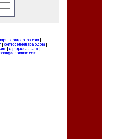
mprasenargentina.com
|
m
|
centrodeteletrabajo.com
|
.com
|
e-propiedad.com
|
arkingdedominio.com
|