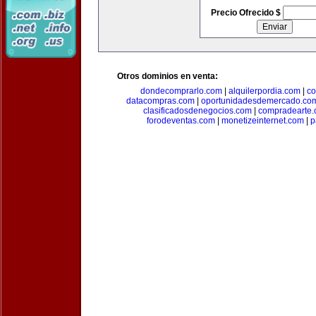
Precio Ofrecido $
Otros dominios en venta:
dondecomprarlo.com
|
alquilerpordia.com
|
co
datacompras.com
|
oportunidadesdemercado.co
clasificadosdenegocios.com
|
compradearte
forodeventas.com
|
monetizeinternet.com
|
p