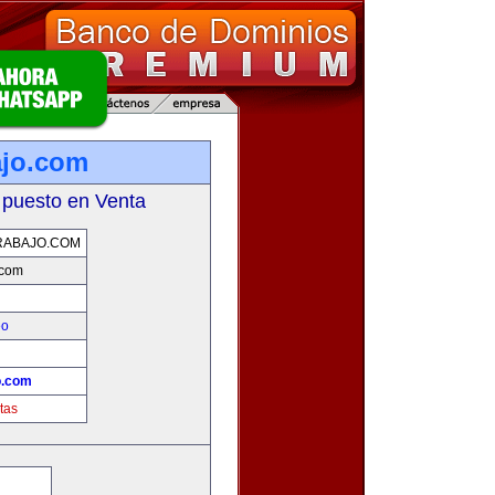
ajo.com
 puesto en Venta
RABAJO.COM
.com
eo
!
o.com
tas