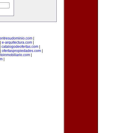
entresudominio.com
|
|
e-arquitectura.com
|
|
catalogodeofertas.com
|
|
ofertaspropiedades.com
|
oinmobiliario.com
|
om
|