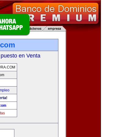
a.com
 puesto en Venta
URA.COM
com
Empleo
erta!
.com
tas