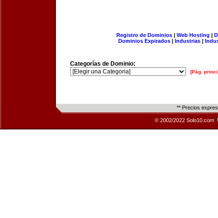
Registro de Dominios
|
Web Hosting
|
D
Dominios Expirados
|
Industrias
|
Indu
Categorías de Dominio:
[Pág. princi
** Precios expre
© 2002/2022 Solo10.com