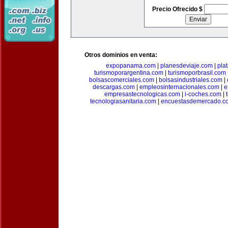
Precio Ofrecido $
Otros dominios en venta:
expopanama.com
|
planesdeviaje.com
|
pla
turismoporargentina.com
|
turismoporbrasil.com
bolsascomerciales.com
|
bolsasindustriales.com
|
descargas.com
|
empleosinternacionales.com
|
e
empresastecnologicas.com
|
i-coches.com
|
tecnologiasanitaria.com
|
encuestasdemercado.c