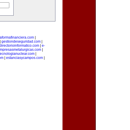
taformafinanciera.com
|
|
gestiondeseguridad.com
|
directorioinformatico.com
|
e-
mpresasmetalurgicas.com
|
tecnologianuclear.com
|
om
|
estanciasycampos.com
|