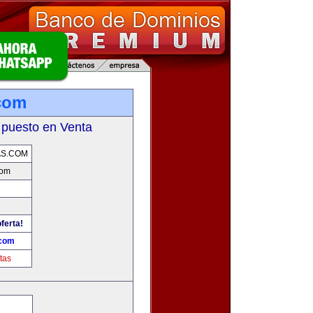
com
 puesto en Venta
AS.COM
com
ferta!
.com
tas